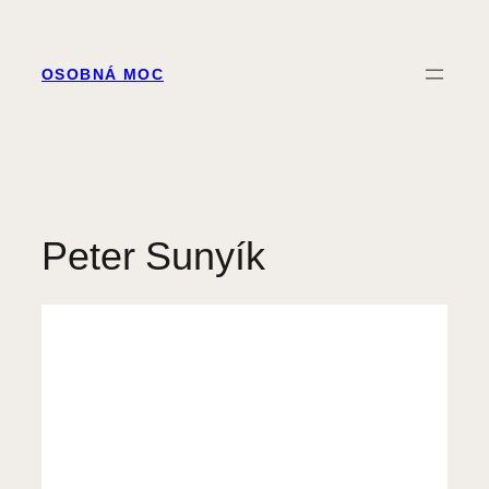
Prejsť
na
obsah
OSOBNÁ MOC
Peter Sunyík