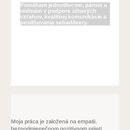
Pomáham jednotlivcom, párom a
rodinám v podpore zdravých
vzťahov, kvalitnej komunikácie a
posilňovania sebadôvery.
Moja práca je založená na empatii,
bezpodmienečnom pozitívnom prijatí