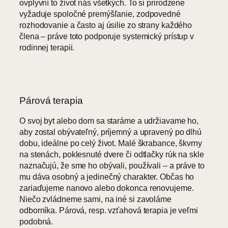
ovplyvní to život nás všetkých. To si prirodzene
vyžaduje spoločné premýšľanie, zodpovedné
rozhodovanie a často aj úsilie zo strany každého
člena – práve toto podporuje systemický prístup v
rodinnej terapii.
Párová terapia
O svoj byt alebo dom sa staráme a udržiavame ho,
aby zostal obývateľný, príjemný a upravený po dlhú
dobu, ideálne po celý život. Malé škrabance, škvrny
na stenách, poklesnuté dvere či odtlačky rúk na skle
naznačujú, že sme ho obývali, používali – a práve to
mu dáva osobný a jedinečný charakter. Občas ho
zariaďujeme nanovo alebo dokonca renovujeme.
Niečo zvládneme sami, na iné si zavoláme
odborníka. Párová, resp. vzťahová terapia je veľmi
podobná.