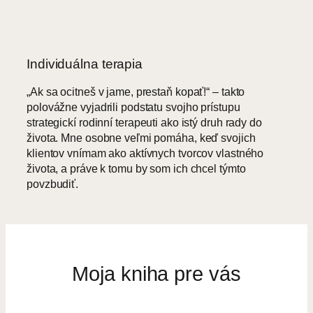
Individuálna terapia
„Ak sa ocitneš v jame, prestaň kopať!“ – takto
polovážne vyjadrili podstatu svojho prístupu
strategickí rodinní terapeuti ako istý druh rady do
života. Mne osobne veľmi pomáha, keď svojich
klientov vnímam ako aktívnych tvorcov vlastného
života, a práve k tomu by som ich chcel týmto
povzbudiť.
Moja kniha pre vás