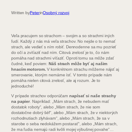
Written by
Peter
in
Osobný rozvoj
Veľa pracujem so strachom – svojim a so strachmi iných
ľudí. Každý z nás má veľa strachov. No nejde o to nemať
strach, ale vedieť s ním robiť. Dennodenne sa mu pozrieť
do očí a zvíťaziť nad ním. Citová zrelosť je to, čo nám
pomáha nad strachmi víťaziť. Oproti tomu sa môže zdať
čudné, keď poviem:
Náš strach môže byť aj našim
hnacím motorom.
V konkrétnom strachu môžeme nájsť aj
smerovanie, ktorým nemáme ísť. V tomto prípade nám
pomáha nielen citová zrelosť, ale aj rozum. Je to
jednoduché!
V prípade strachov odporúčam
napísať si naše strachy
na papier
. Napríklad: „Mám strach, že nebudem mať
dostatok roboty“, alebo „Mám strach, že nie som
dostatočne dobrý šéf“, alebo „Mám strach, že v niektorých
rozhodnutiach zlyhávam“, alebo „Mám strach, že sa v
starobe o seba nedokážem postarať“, alebo „Mám strach,
že ma ľudia nemajú radi kvôli mojej výbušnej povahe“…