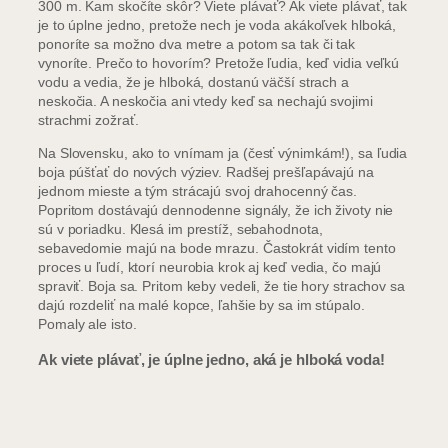
300 m. Kam skočíte skôr? Viete plávať? Ak viete plávať, tak
je to úplne jedno, pretože nech je voda akákoľvek hlboká,
ponoríte sa možno dva metre a potom sa tak či tak
vynoríte. Prečo to hovorím? Pretože ľudia, keď vidia veľkú
vodu a vedia, že je hlboká, dostanú väčší strach a
neskočia. A neskočia ani vtedy keď sa nechajú svojimi
strachmi zožrať.
Na Slovensku, ako to vnímam ja (česť výnimkám!), sa ľudia
boja púšťať do nových výziev. Radšej prešľapávajú na
jednom mieste a tým strácajú svoj drahocenný čas.
Popritom dostávajú dennodenne signály, že ich životy nie
sú v poriadku. Klesá im prestíž, sebahodnota,
sebavedomie majú na bode mrazu. Častokrát vidím tento
proces u ľudí, ktorí neurobia krok aj keď vedia, čo majú
spraviť. Boja sa. Pritom keby vedeli, že tie hory strachov sa
dajú rozdeliť na malé kopce, ľahšie by sa im stúpalo.
Pomaly ale isto.
Ak viete plávať, je úplne jedno, aká je hlboká voda!