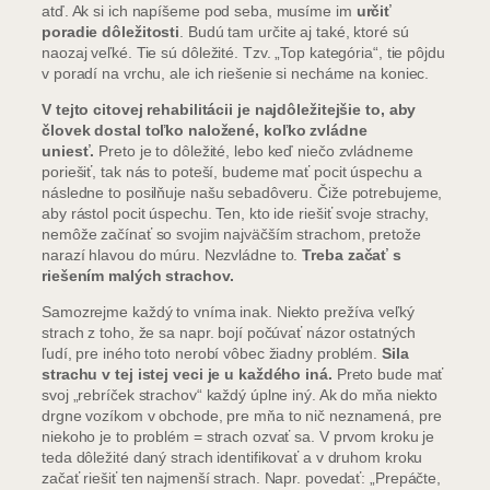
atď. Ak si ich napíšeme pod seba, musíme im
určiť
poradie dôležitosti
. Budú tam určite aj také, ktoré sú
naozaj veľké. Tie sú dôležité. Tzv. „Top kategória“, tie pôjdu
v poradí na vrchu, ale ich riešenie si necháme na koniec.
V tejto citovej rehabilitácii je najdôležitejšie to, aby
človek dostal toľko naložené, koľko zvládne
uniesť.
Preto je to dôležité, lebo keď niečo zvládneme
poriešiť, tak nás to poteší, budeme mať pocit úspechu a
následne to posilňuje našu sebadôveru. Čiže potrebujeme,
aby rástol pocit úspechu. Ten, kto ide riešiť svoje strachy,
nemôže začínať so svojim najväčším strachom, pretože
narazí hlavou do múru. Nezvládne to.
Treba začať s
riešením malých strachov.
Samozrejme každý to vníma inak. Niekto prežíva veľký
strach z toho, že sa napr. bojí počúvať názor ostatných
ľudí, pre iného toto nerobí vôbec žiadny problém.
Sila
strachu v tej istej veci je u každého iná.
Preto bude mať
svoj „rebríček strachov“ každý úplne iný. Ak do mňa niekto
drgne vozíkom v obchode, pre mňa to nič neznamená, pre
niekoho je to problém = strach ozvať sa. V prvom kroku je
teda dôležité daný strach identifikovať a v druhom kroku
začať riešiť ten najmenší strach. Napr. povedať: „Prepáčte,