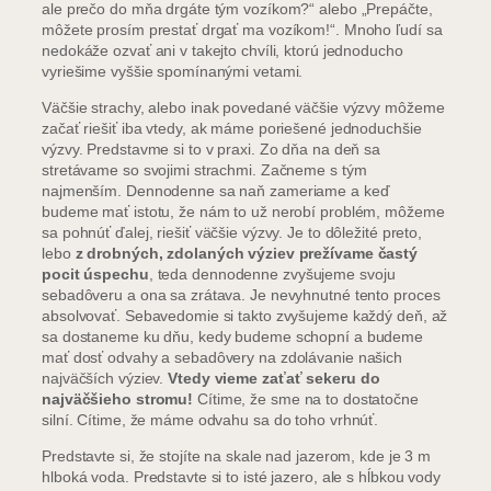
ale prečo do mňa drgáte tým vozíkom?“ alebo „Prepáčte,
môžete prosím prestať drgať ma vozíkom!“. Mnoho ľudí sa
nedokáže ozvať ani v takejto chvíli, ktorú jednoducho
vyriešime vyššie spomínanými vetami.
Väčšie strachy, alebo inak povedané väčšie výzvy môžeme
začať riešiť iba vtedy, ak máme poriešené jednoduchšie
výzvy. Predstavme si to v praxi. Zo dňa na deň sa
stretávame so svojimi strachmi. Začneme s tým
najmenším. Dennodenne sa naň zameriame a keď
budeme mať istotu, že nám to už nerobí problém, môžeme
sa pohnúť ďalej, riešiť väčšie výzvy. Je to dôležité preto,
lebo
z drobných, zdolaných výziev prežívame častý
pocit úspechu
, teda dennodenne zvyšujeme svoju
sebadôveru a ona sa zrátava. Je nevyhnutné tento proces
absolvovať. Sebavedomie si takto zvyšujeme každý deň, až
sa dostaneme ku dňu, kedy budeme schopní a budeme
mať dosť odvahy a sebadôvery na zdolávanie našich
najväčších výziev.
Vtedy vieme zaťať sekeru do
najväčšieho stromu!
Cítime, že sme na to dostatočne
silní. Cítime, že máme odvahu sa do toho vrhnúť.
Predstavte si, že stojíte na skale nad jazerom, kde je 3 m
hlboká voda. Predstavte si to isté jazero, ale s hĺbkou vody