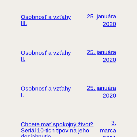
25. januára
Osobnosť a vzťahy
III.
2020
25. januára
Osobnosť a vzťahy
II.
2020
25. januára
Osobnosť a vzťahy
I.
2020
3.
Chcete mať spokojný život?
Seriál 10-tich tipov na jeho
marca
dosiahnutie