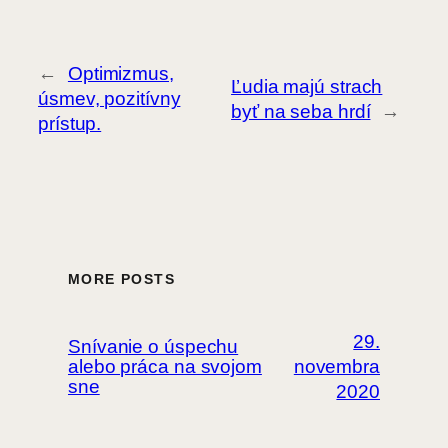
←
Optimizmus,
Ľudia majú strach
úsmev, pozitívny
byť na seba hrdí
→
prístup.
MORE POSTS
29.
Snívanie o úspechu
alebo práca na svojom
novembra
sne
2020