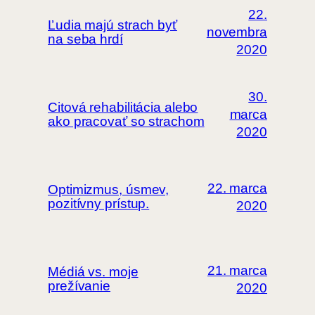
22.
Ľudia majú strach byť
novembra
na seba hrdí
2020
30.
Citová rehabilitácia alebo
marca
ako pracovať so strachom
2020
22. marca
Optimizmus, úsmev,
pozitívny prístup.
2020
21. marca
Médiá vs. moje
prežívanie
2020