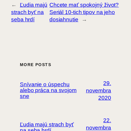
←
Ľudia majú
Chcete mať spokojný život?
strach byť na
Seriál 10-tich tipov na jeho
seba hrdí
dosiahnutie
→
MORE POSTS
29.
Snívanie o úspechu
alebo práca na svojom
novembra
sne
2020
22.
Ľudia majú strach byť
novembra
na seba hrdí