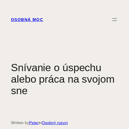
Prejsť
na
obsah
OSOBNÁ MOC
Snívanie o úspechu
alebo práca na svojom
sne
Written by
Peter
in
Osobný rozvoj