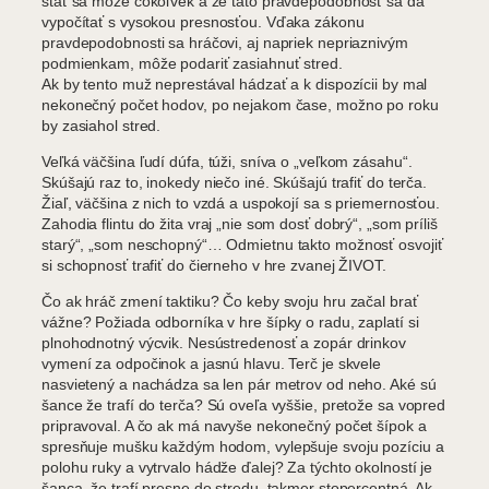
stať sa môže čokoľvek a že táto pravdepodobnosť sa dá
vypočítať s vysokou presnosťou. Vďaka zákonu
pravdepodobnosti sa hráčovi, aj napriek nepriaznivým
podmienkam, môže podariť zasiahnuť stred.
Ak by tento muž neprestával hádzať a k dispozícii by mal
nekonečný počet hodov, po nejakom čase, možno po roku
by zasiahol stred.
Veľká väčšina ľudí dúfa, túži, sníva o „veľkom zásahu“.
Skúšajú raz to, inokedy niečo iné. Skúšajú trafiť do terča.
Žiaľ, väčšina z nich to vzdá a uspokojí sa s priemernosťou.
Zahodia flintu do žita vraj „nie som dosť dobrý“, „som príliš
starý“, „som neschopný“… Odmietnu takto možnosť osvojiť
si schopnosť trafiť do čierneho v hre zvanej ŽIVOT.
Čo ak hráč zmení taktiku? Čo keby svoju hru začal brať
vážne? Požiada odborníka v hre šípky o radu, zaplatí si
plnohodnotný výcvik. Nesústredenosť a zopár drinkov
vymení za odpočinok a jasnú hlavu. Terč je skvele
nasvietený a nachádza sa len pár metrov od neho. Aké sú
šance že trafí do terča? Sú oveľa vyššie, pretože sa vopred
pripravoval. A čo ak má navyše nekonečný počet šípok a
spresňuje mušku každým hodom, vylepšuje svoju pozíciu a
polohu ruky a vytrvalo hádže ďalej? Za týchto okolností je
šanca, že trafí presne do stredu, takmer stopercentná. Ak