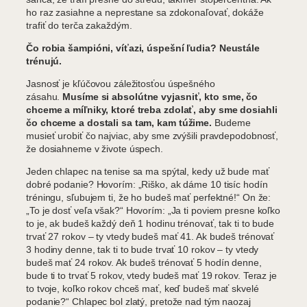
ho raz zasiahne a neprestane sa zdokonaľovať, dokáže
trafiť do terča zakaždým.
Čo robia šampióni, víťazi, úspešní ľudia? Neustále
trénujú.
Jasnosť je kľúčovou záležitosťou úspešného
zásahu.
Musíme si absolútne vyjasniť, kto sme, čo
chceme a míľniky, ktoré treba zdolať, aby sme dosiahli
čo chceme a dostali sa tam, kam túžime.
Budeme
musieť urobiť čo najviac, aby sme zvýšili pravdepodobnosť,
že dosiahneme v živote úspech.
Jeden chlapec na tenise sa ma spýtal, kedy už bude mať
dobré podanie? Hovorím: „Riško, ak dáme 10 tisíc hodín
tréningu, sľubujem ti, že ho budeš mať perfektné!“ On že:
„To je dosť veľa však?“ Hovorím: „Ja ti poviem presne koľko
to je, ak budeš každý deň 1 hodinu trénovať, tak ti to bude
trvať 27 rokov – ty vtedy budeš mať 41. Ak budeš trénovať
3 hodiny denne, tak ti to bude trvať 10 rokov – ty vtedy
budeš mať 24 rokov. Ak budeš trénovať 5 hodín denne,
bude ti to trvať 5 rokov, vtedy budeš mať 19 rokov. Teraz je
to tvoje, koľko rokov chceš mať, keď budeš mať skvelé
podanie?“ Chlapec bol zlatý, pretože nad tým naozaj