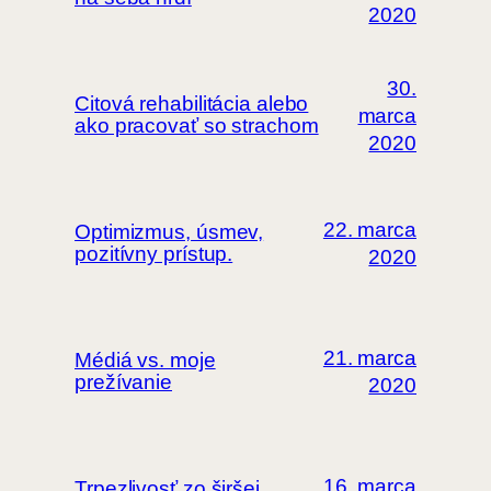
2020
30.
Citová rehabilitácia alebo
marca
ako pracovať so strachom
2020
22. marca
Optimizmus, úsmev,
pozitívny prístup.
2020
21. marca
Médiá vs. moje
prežívanie
2020
16. marca
Trpezlivosť zo širšej