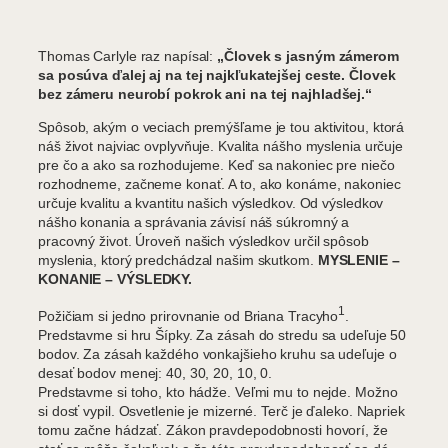
Thomas Carlyle raz napísal:
„Človek s jasným zámerom
sa posúva ďalej aj na tej najkľukatejšej ceste. Človek
bez zámeru neurobí pokrok ani na tej najhladšej.“
Spôsob, akým o veciach premýšľame je tou aktivitou, ktorá
náš život najviac ovplyvňuje. Kvalita nášho myslenia určuje
pre čo a ako sa rozhodujeme. Keď sa nakoniec pre niečo
rozhodneme, začneme konať. A to, ako konáme, nakoniec
určuje kvalitu a kvantitu našich výsledkov. Od výsledkov
nášho konania a správania závisí náš súkromný a
pracovný život. Úroveň našich výsledkov určil spôsob
myslenia, ktorý predchádzal našim skutkom.
MYSLENIE –
KONANIE – VÝSLEDKY.
1
Požičiam si jedno prirovnanie od Briana Tracyho
.
Predstavme si hru Šípky. Za zásah do stredu sa udeľuje 50
bodov. Za zásah každého vonkajšieho kruhu sa udeľuje o
desať bodov menej: 40, 30, 20, 10, 0.
Predstavme si toho, kto hádže. Veľmi mu to nejde. Možno
si dosť vypil. Osvetlenie je mizerné. Terč je ďaleko. Napriek
tomu začne hádzať. Zákon pravdepodobnosti hovorí, že