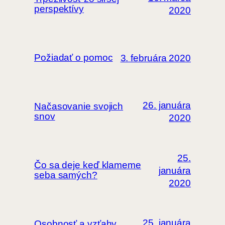
perspektívy
2020
Požiadať o pomoc
3. februára 2020
26. januára
Načasovanie svojich
snov
2020
25.
Čo sa deje keď klameme
januára
seba samých?
2020
25. januára
Osobnosť a vzťahy