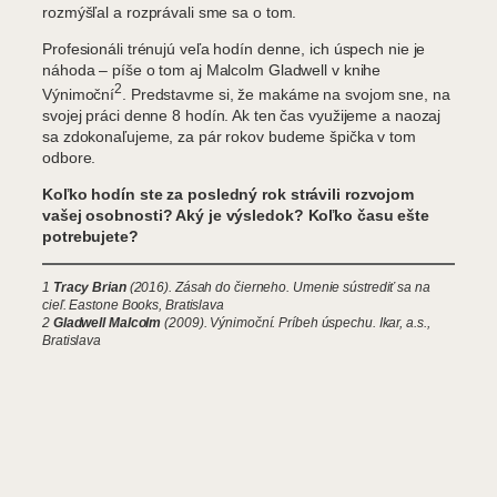
rozmýšľal a rozprávali sme sa o tom.
Profesionáli trénujú veľa hodín denne, ich úspech nie je
náhoda – píše o tom aj Malcolm Gladwell v knihe
2
Výnimoční
. Predstavme si, že makáme na svojom sne, na
svojej práci denne 8 hodín. Ak ten čas využijeme a naozaj
sa zdokonaľujeme, za pár rokov budeme špička v tom
odbore.
Koľko hodín ste za posledný rok strávili rozvojom
vašej osobnosti? Aký je výsledok? Koľko času ešte
potrebujete?
1
Tracy Brian
(2016). Zásah do čierneho. Umenie sústrediť sa na
cieľ. Eastone Books, Bratislava
2
Gladwell Malcolm
(2009). Výnimoční. Príbeh úspechu. Ikar, a.s.,
Bratislava