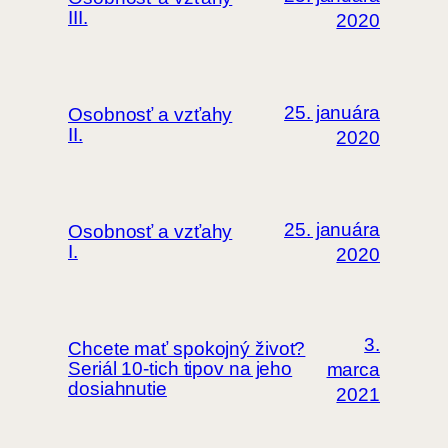
III.
2020
25. januára
Osobnosť a vzťahy
II.
2020
25. januára
Osobnosť a vzťahy
I.
2020
3.
Chcete mať spokojný život?
Seriál 10-tich tipov na jeho
marca
dosiahnutie
2021