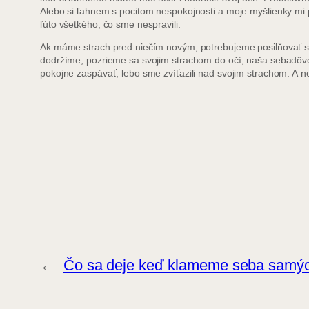
Alebo si ľahnem s pocitom nespokojnosti a moje myšlienky mi p
ľúto všetkého, čo sme nespravili.
Ak máme strach pred niečím novým, potrebujeme posilňovať 
dodržíme, pozrieme sa svojim strachom do očí, naša sebadôve
pokojne zaspávať, lebo sme zvíťazili nad svojim strachom. A ne
←
Čo sa deje keď klameme seba samý