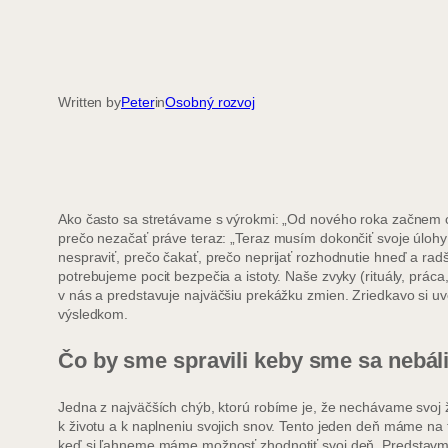
Written by
Peter
in
Osobný rozvoj
Ako často sa stretávame s výrokmi: „Od nového roka začnem 
prečo nezačať práve teraz: „Teraz musím dokončiť svoje úlohy
nespraviť, prečo čakať, prečo neprijať rozhodnutie hneď a rad
potrebujeme pocit bezpečia a istoty. Naše zvyky (rituály, prác
v nás a predstavuje najväčšiu prekážku zmien. Zriedkavo si 
výsledkom.
Čo by sme spravili keby sme sa nebál
Jedna z najväčších chýb, ktorú robíme je, že nechávame svoj
k životu a k naplneniu svojich snov. Tento jeden deň máme na 
keď si ľahneme máme možnosť zhodnotiť svoj deň. Predstavme si