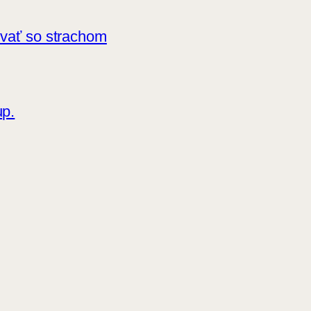
ovať so strachom
up.