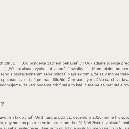
chudnúť…“, „Od pondelka začnem behávať…“! Odkladáme si svoje predsa
…“, „Ešte si chcem vychutnať vianočné sviatky…“, „Momentálne beriem a
šej ho s ospravedlnením seba odložiť. Napriek tomu, že sa v momentálne
a, spoločenstvo…) sú pre nás dôležité. Čím viac, tým ťažšie sa ich vzdáv
uvedomujeme, že keď budeme robiť stále to isté, budeme sa mať stále r
i?
 život len tak plynúť. Od 1. januára do 31. decembra 2020 máme k disp
to, aby sme sa pozreli svojim strachom do očí. Náš život je v skutočnos
 seba nasledovne: „Išiel som do toho a vyšlo to, alebo nevyšlo to, ale 