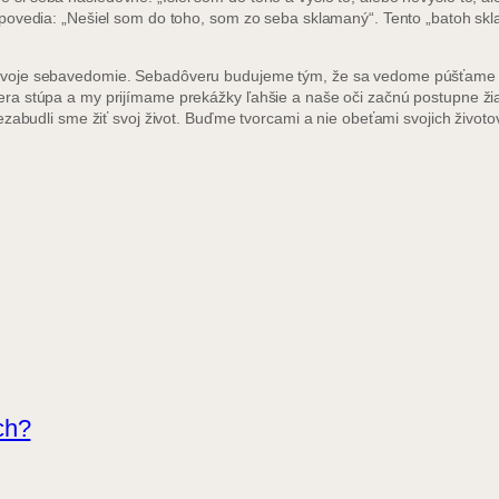
ovedia: „Nešiel som do toho, som zo seba sklamaný“. Tento „batoh sklam
svoje sebavedomie. Sebadôveru budujeme tým, že sa vedome púšťame d
ra stúpa a my prijímame prekážky ľahšie a naše oči začnú postupne žia
zabudli sme žiť svoj život. Buďme tvorcami a nie obeťami svojich životo
ch?