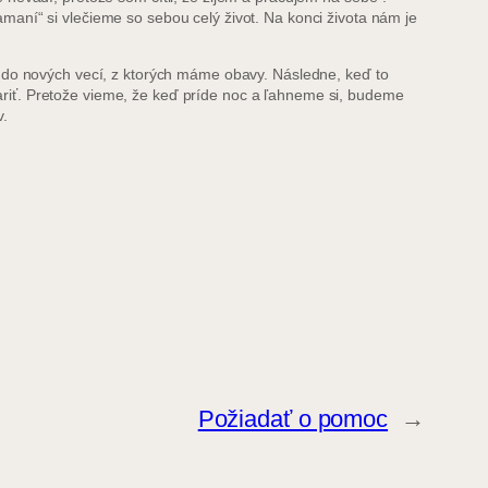
aní“ si vlečieme so sebou celý život. Na konci života nám je
o nových vecí, z ktorých máme obavy. Následne, keď to
riť. Pretože vieme, že keď príde noc a ľahneme si, budeme
v.
Požiadať o pomoc
→