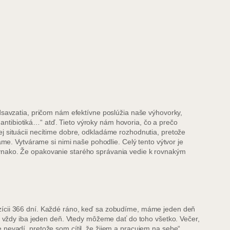
vzatia, pričom nám efektívne poslúžia naše výhovorky,
ntibiotiká…“ atď. Tieto výroky nám hovoria, čo a prečo
j situácii necítime dobre, odkladáme rozhodnutia, pretože
ame. Vytvárame si nimi naše pohodlie. Celý tento výtvor je
ovnako. Že opakovanie starého správania vedie k rovnakým
ozícii 366 dní. Každé ráno, keď sa zobudíme, máme jeden deň
ti vždy iba jeden deň. Vtedy môžeme dať do toho všetko. Večer,
nevadí, pretože som cítil, že žijem a pracujem na sebe“.