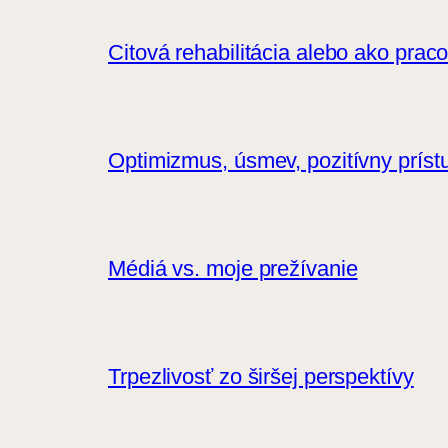
Citová rehabilitácia alebo ako prac
Optimizmus, úsmev, pozitívny príst
Médiá vs. moje prežívanie
Trpezlivosť zo širšej perspektívy