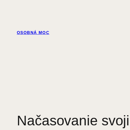
Prejsť
na
obsah
OSOBNÁ MOC
Načasovanie svoj